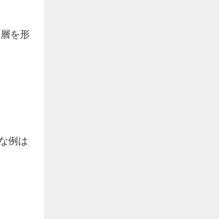
）層を形
な例は