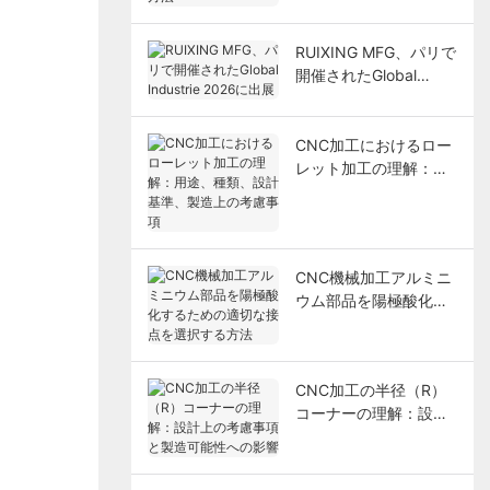
RUIXING MFG、パリで
開催されたGlobal
Industrie 2026に出展
CNC加工におけるロー
レット加工の理解：用
途、種類、設計基準、
製造上の考慮事項
CNC機械加工アルミニ
ウム部品を陽極酸化す
るための適切な接点を
選択する方法
CNC加工の半径（R）
コーナーの理解：設計
上の考慮事項と製造可
能性への影響