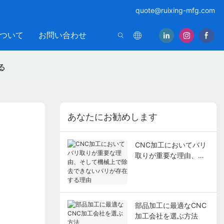
quote@ruixing-mfg.com
ついて
お問い合わせ
る
あなたにお勧めします
CNC加工においてバリ
取りが重要な理由、そ
して機械上で除去でき
ないバリが存在する理
由
部品加工に最適なCNC
加工会社を選ぶ方法