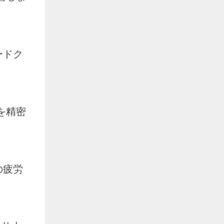
ードク
を精密
の疲労