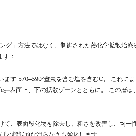
ニング」方法ではなく、制御された熱化学拡散治療
ます：
す 570–590°窒素を含む塩を含むC。 これに
fe₂–表面上、下の拡散ゾーンとともに。 この層は
。
けて、表面酸化物を除去し、粗さを改善し、均一
上げと機能的な滑らかさも強化します。