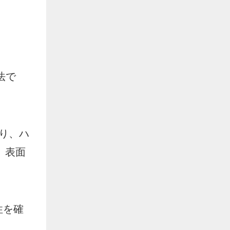
法で
より、ハ
、表面
性を確