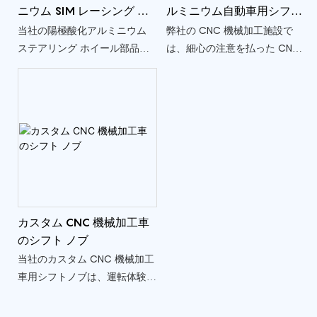
ニウム SIM レーシング ス
ルミニウム自動車用シフト
テアリング ホイール パー
ノブボール
当社の陽極酸化アルミニウム
弊社の CNC 機械加工施設で
ツ
ステアリング ホイール部品
は、細心の注意を払った CNC
は、シミュレートされたレース
旋削プロセスによる 6061 アル
環境で耐久性、信頼性、最適な
ミニウム製自動車用シフトノブ
パフォーマンスを提供するため
ボールなどのオーダーメイド
に細心の注意を払って作られて
コンポーネントの製作を専門と
います。 CNC 加工プロセスに
しています。 耐久性と耐食性
より一貫した寸法精度が保証さ
で知られる 6061 アルミニウム
れ、カスタム ステアリング ホ
合金は、自動車インテリアの美
イール アセンブリへのシーム
観を高めるだけでなく、快適で
レスな統合が保証されます。
信頼性の高いグリップを保証し
カスタム CNC 機械加工車
ます。
のシフト ノブ
当社のカスタム CNC 機械加工
車用シフトノブは、運転体験を
向上させるように設計された、
細心の注意を払って作られた自