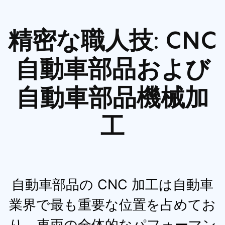
動車用アクセサリーです。 こ
の精密に設計されたシフトノブ
精密な職人技: CNC
は、機能性、スタイル、カスタ
マイズ性を完璧に組み合わせて
自動車部品および
います。
自動車部品機械加
工
自動車部品の CNC 加工は自動車
業界で最も重要な位置を占めてお
り、車両の全体的なパフォーマン