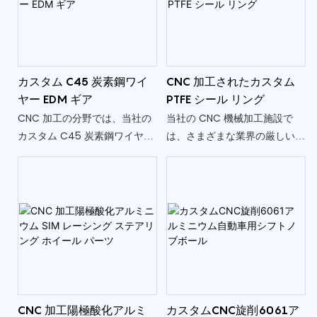
カスタム C45 炭素鋼ワイ
CNC 加工されたカスタム
ヤー EDM ギア
PTFE シール リング
CNC 加工の分野では、当社の
当社の CNC 機械加工施設で
カスタム C45 炭素鋼ワイヤー
は、さまざまな業界の厳しいニ
EDM ギアは精度と信頼性の証
ーズを満たすオーダーメイドの
となります。 堅牢な C45 炭素
PTFE シール リングの製造を得
鋼で作られたこれらのギアは、
意としています。 カスタム
ワイヤーカットプロセスを通じ
PTFE シール リングは、優れた
て細心の注意を払って成形さ
シール性能、耐薬品性、熱安定
れ、比類のない精度と耐久性を
性を提供します。
保証します。
CNC 加工陽極酸化アルミ
カスタムCNC旋削6061ア