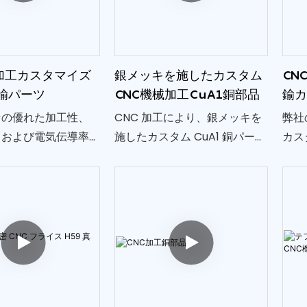
C加工カスタマイズ
銀メッキを施したカスタム
CN
鍮パーツ
CNC機械加工CuA1銅部品
鍮
その優れた加工性、
CNC 加工により、銀メッキを
弊社
、および電気伝導率
施したカスタム CuA1 銅パーツ
カス
広く使用されている
の精度が実現します。 細部ま
ジ用
ネクタ、バルブ、精
で細心の注意を払って作られ
スを
最適です。
た当社の OEM サービスは、さ
頼で
まざまな業界に合わせたソリ
て傑
ューションを提供します
性を
れた
ます