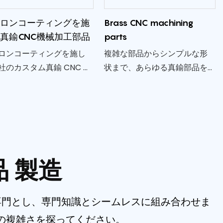
ます
フロンコーティングを施
Brass CNC machining
真鍮CNC機械加工部品
parts
ロンコーティングを施し
複雑な部品からシンプルな形
社のカスタム真鍮 CNC 機
状まで、あらゆる真鍮部品を
工部品は、幅広い用途に
高精度・高品質で製作いたし
たパフォーマンスと耐久
ます。 少量生産から大量生産
提供します。 真鍮の強度
まで対応できる当社の能力に
フロンの低摩擦特性を組
より、プロジェクトの規模に
わせ、優れた機能性と信
関係なくお客様のご要望にお
を実現します。
応えします。
品
製造
工を専門とし、専門知識とシームレスに組み合わせま
工の複雑さを探ってください。