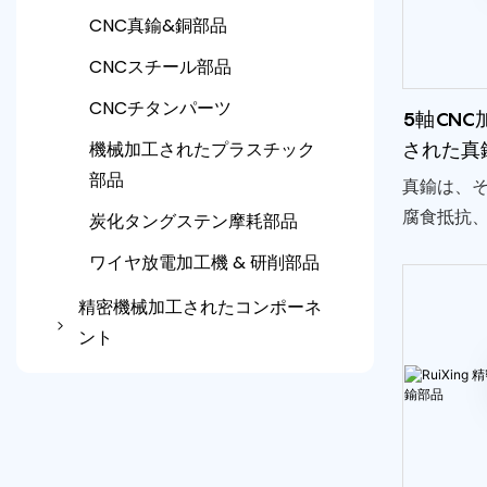
CNC真鍮&銅部品
CNCスチール部品
CNCチタンパーツ
5軸CN
機械加工されたプラスチック
された真
部品
真鍮は、
腐食抵抗
炭化タングステン摩耗部品
のために
ワイヤ放電加工機 & 研削部品
ため、コ
精密機械加工されたコンポーネ
密成分に
ント
自動車機械加工部品
CNC加工されたセンサー部品
医療機械加工部品