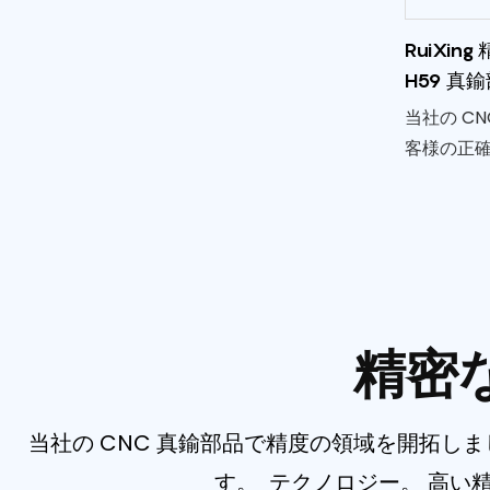
工業用部品
RuiXin
精密金型部品
H59 真
当社の C
客様の正
調整された
密 CNC
を提供して
頼性に重​
練専門家
CNC フ
精密
し、厳し
ントを細
造してい
当社の CNC 真鍮部品で精度の領域を開拓し
す。 テクノロジー。 高い