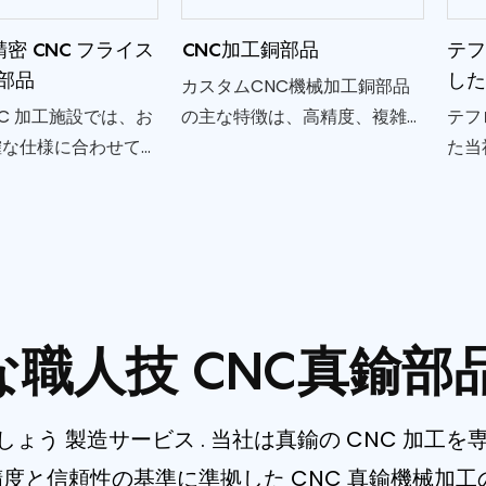
g 精密 CNC フライス
CNC加工銅部品
テ
鍮部品
した
カスタムCNC機械加工銅部品
NC 加工施設では、お
の主な特徴は、高精度、複雑
テフ
確な仕様に合わせて
な形状、優れた質感、強力な
た当
 H59 真鍮部品の精
耐食性、優れた導電性です。
械加
 フライス加工サービス
優れ
います。 品質と信
性を
​点を置き、当社の熟
とテ
チームはプロ仕様の
み合
ライス加工技術を採用
頼性
な職人技
CNC真鍮部
い公差でコンポーネ
心の注意を払って製
ます。
ましょう
製造サービス
. 当社は真鍮の CNC 加
精度と信頼性の基準に準拠した CNC 真鍮機械加