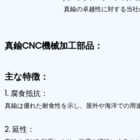
真鍮の卓越性に対する当社
真鍮CNC機械加工部品：
主な特徴：
1. 腐食抵抗：
真鍮は優れた耐食性を示し、屋外や海洋での用
2. 延性：