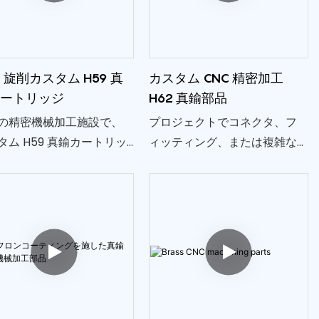
C 旋削カスタム H59 真
カスタム CNC 精密加工
カートリッジ
H62 真鍮部品
の精密機械加工施設で、
プロジェクトでコネクタ、フ
タム H59 真鍮カートリッ
ィッティング、または複雑な
の特殊な CNC 旋削サービ
コンポーネントが必要な場合
ご覧ください。 当社は信
でも、当社の H62 真鍮部品用
きる OEM パートナーとし
カスタム CNC 精密機械加工は
出しており、精度と信頼
多用途性を提供します。 当社
優先したカスタマイズさ
は多様な業界に対応し、お客
ソリューションを提供し
様の特定のアプリケーション
のニーズにシームレスに適合
するソリューションを提供し