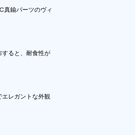
C真鍮パーツのヴィ
布すると、耐食性が
でエレガントな外観