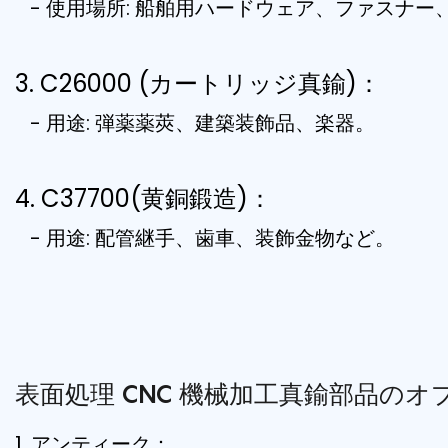
- 使用場所: 船舶用ハードウェア、ファスナー
3. C26000 (カートリッジ真鍮)：
- 用途: 弾薬薬莢、建築装飾品、楽器。
4. C37700(黄銅鍛造)：
- 用途: 配管継手、歯車、装飾金物など。
表面処理
CNC 機械加工真鍮部品のオ
1. アンティーク：