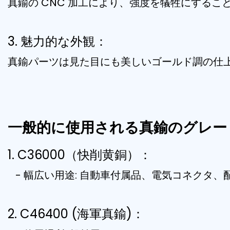
真鍮の CNC 加工により、強度を犠牲にする
3. 魅力的な外観：
真鍮パーツは見た目にも美しいゴールド調の仕
一般的に使用される真鍮のグレー
1. C36000（快削黄銅）：
- 幅広い用途: 自動車付属品、電気コネクタ、
2. C46400 (海軍真鍮)：