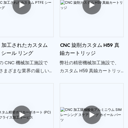
械加工プロセスは、厳しい公
差、優れた表面仕上げ、およ
び優れた寸法精度を保証しま
す。
C 加工されたカスタム
CNC 旋削カスタム H59 真
FE シール リング
鍮カートリッジ
の CNC 機械加工施設で
弊社の精密機械加工施設で、
さまざまな業界の厳しい
カスタム H59 真鍮カートリッ
ズを満たすオーダーメイ
ジ用の特殊な CNC 旋削サービ
 PTFE シール リングの製
スをご覧ください。 当社は信
得意としています。 カス
頼できる OEM パートナーとし
 PTFE シール リングは、
て傑出しており、精度と信頼
たシール性能、耐薬品
性を優先したカスタマイズさ
熱安定性を提供します。
れたソリューションを提供し
ます