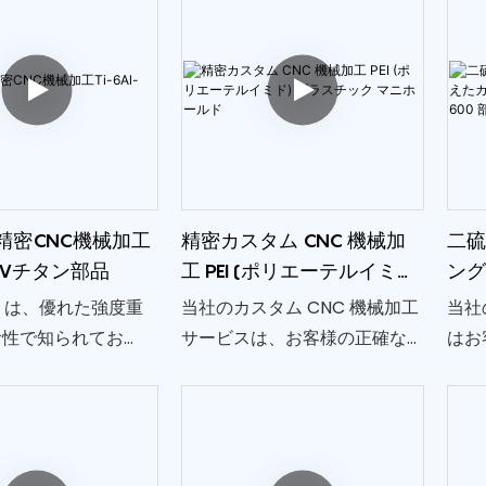
精密CNC機械加工
精密カスタム CNC 機械加
二硫
-4Vチタン部品
工 PEI (ポリエーテルイミ
ング
ド) プラスチック マニホー
機械
-4V は、優れた強度重
当社のカスタム CNC 機械加工
当社
ルド
品
食性で知られてお
サービスは、お客様の正確な
はお
性と信頼性の高いコ
仕様に合わせた高品質のカス
え、
ントを必要とする業
タム CNC 機械加工部品の製造
ンコ
使用されています。
に特化しています。
カス