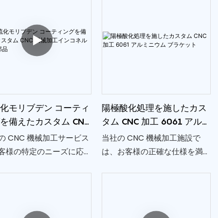
化モリブデン コーティ
陽極酸化処理を施したカス
を備えたカスタム CNC
タム CNC 加工 6061 アル
加工インコネル 600 部
ミニウム ブラケット
の CNC 機械加工サービス
当社の CNC 機械加工施設で
客様の特定のニーズに応
は、お客様の正確な仕様を満
プレミアム グレードのイ
たすよう細心の注意を払って
ネル 600 合金で作られた
作成された、6061 アルミニウ
タム部品を提供します。
ム合金の精密カスタム部品を
製造できます。 当社の CNC 機