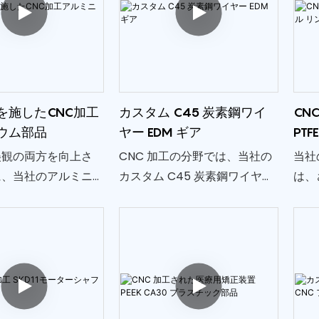
を施したCNC加工
カスタム C45 炭素鋼ワイ
CN
ウム部品
ヤー EDM ギア
PT
美観の両方を向上さ
CNC 加工の分野では、当社の
当社
に、当社のアルミニ
カスタム C45 炭素鋼ワイヤー
は、
には特殊な粉体塗装
EDM ギアは精度と信頼性の証
ニー
が施されています。
となります。 堅牢な C45 炭素
ドの
り、耐久性と耐腐食
鋼で作られたこれらのギア
造を
げが提供されるだけ
は、ワイヤーカットプロセス
タム
さまざまな色のオプ
を通じて細心の注意を払って
優れ
の扉が開かれ、特定
成形され、比類のない精度と
性、
ェクト要件に応じた
耐久性を保証します。