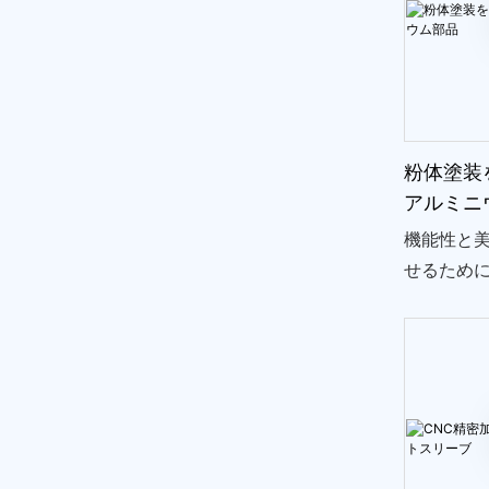
粉体塗装
アルミニ
機能性と
せるため
ウム部品
プロセス
これによ
性の仕上
でなく、
ションへ
のプロジ