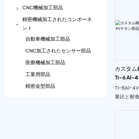
CNC機械加工部品
CNCアルミニウム部品
精密機械加工されたコンポーネ
ント
CNCステンレス鋼部品
自動車機械加工部品
CNC真鍮&銅部品
CNC加工されたセンサー部品
CNCスチール部品
医療機械加工部品
CNCチタンパーツ
カスタム
工業用部品
機械加工されたプラスチック
Ti-6Al
部品
精密金型部品
Ti-6Al
量比と耐
炭化タングステン摩耗部品
り、耐久
ワイヤ放電加工機 & 研削部品
ンポーネ
界で広く