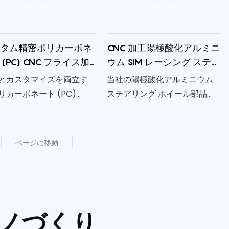
スタム精密ポリカーボネ
CNC 加工陽極酸化アルミニ
 (PC) CNC フライス加
ウム SIM レーシング ステア
サービス
リング ホイール パーツ
とカスタマイズを両立す
当社の陽極酸化アルミニウム
リカーボネート (PC)
ステアリング ホイール部品
C フライス加工サービスへ
は、シミュレートされたレー
こそ。 OEM ソリューショ
ス環境で耐久性、信頼性、最
特化した大手 CNC 加工施
適なパフォーマンスを提供す
して、当社は高品質のポ
るために細心の注意を払って
ーボネート部品の製造に
作られています。 CNC 加工プ
せたサービスを提供しま
ロセスにより一貫した寸法精
度が保証され、カスタム ステ
アリング ホイール アセンブリ
ノづくり
へのシームレスな統合が保証