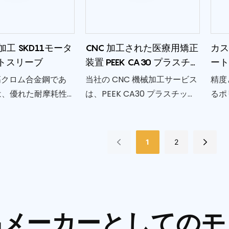
イズが可能になりま
加工 SKD11モータ
CNC 加工された医療用矯正
カ
トスリーブ
装置 PEEK CA30 プラスチッ
ート
ク部品
工
高クロム合金鋼であ
当社の CNC 機械加工サービス
精度
1 は、優れた耐摩耗性
は、PEEK CA30 プラスチック
るポ
ために選ばれていま
を使用した医療用矯正コンポ
CN
の CNC 精密機械加工
ーネントの精密加工に優れて
よう
はこれらの品質を強
います。 耐久性と生体適合性
ンに
1
2
適なパフォーマンス
で知られる PEEK CA30 は、医
設と
正確な仕様と公差を
療用途に理想的な素材であ
リカ
ター シャフト スリ
り、矯正器具に強度と安定性
合わ
造します。
を提供します。
す。
品メーカーとしてのモ