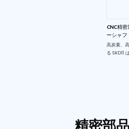
カスタマ
す。
CNC精密
ーシャフ
高炭素、
る SKD1
と靭性の
す。 当社
プロセス
化し、最
に必要な
満たすモー
ーブを製
精密部