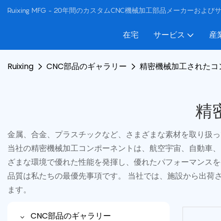
Ruixing MFG - 20年間のカスタムCNC機械加工部品メーカーおよ
在宅
サービス
産
Ruixing
CNC部品のギャラリー
精密機械加工されたコ
精
金属、合金、プラスチックなど、さまざまな素材を取り扱っ
当社の精密機械加工コンポーネントは、航空宇宙、自動車、
ざまな環境で優れた性能を発揮し、優れたパフォーマンスを
品質は私たちの最優先事項です。 当社では、施設から出荷
ます。
CNC部品のギャラリー