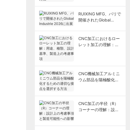
RUIXING MFG、パリで
開催されたGlobal
Industrie 2026に出展
CNC加工におけるロー
レット加工の理解：用
途、種類、設計基準、
製造上の考慮事項
CNC機械加工アルミニ
ウム部品を陽極酸化す
るための適切な接点を
選択する方法
CNC加工の半径（R）
コーナーの理解：設計
上の考慮事項と製造可
能性への影響