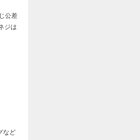
ねじ公差
ネジは
グなど