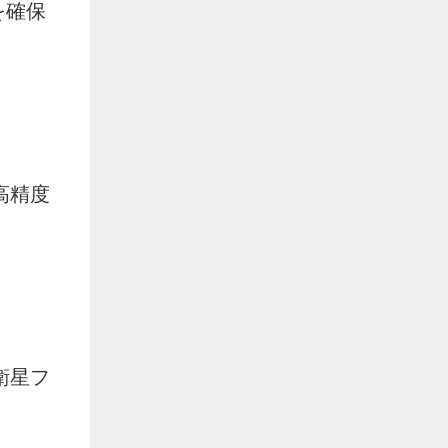
を確保
高精度
衛星フ