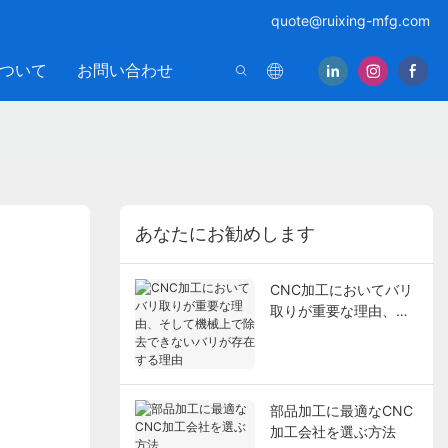
quote@ruixing-mfg.com
ついて
お問い合わせ
あなたにお勧めします
CNC加工においてバリ
取りが重要な理由、そ
して機械上で除去でき
ないバリが存在する理
由
部品加工に最適なCNC
加工会社を選ぶ方法