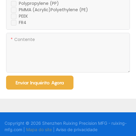
Polypropylene (PP)
PMMA (Acrylic)Polyethylene (PE)
PEEK
FR4
Contente
Enviar Inquérito Agora
Copyright © 2026 Shenzhen Ruixing Precision MFG - ruixing-
mfg.com |
Mapa do site
|
Aviso
de privacidade