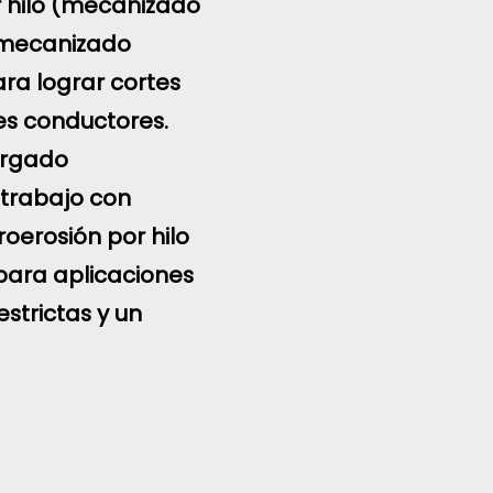
or hilo (mecanizado
 mecanizado
ra lograr cortes
les conductores.
argado
 trabajo con
roerosión por hilo
para aplicaciones
strictas y un