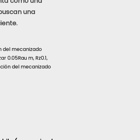
enta como una
 buscan una
iente.
ón del mecanizado
ar 0.05Rau m, Rz0.1,
cación del mecanizado