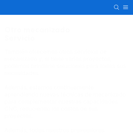
Otro mecanizado
Servicio
También ofrecemos otros servicios de
mecanizado y, si tiene varios proyectos,
podemos brindarle soluciones para todas sus
necesidades.
Además, estamos continuamente
aprendiendo nuevas técnicas de mecanizado
para complementar nuestras capacidades
CNC, reduciendo los costos de sus
proyectos.
Además, todos nuestros proveedores