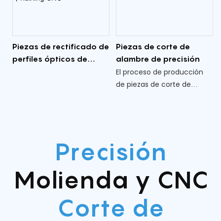
ingeniería de precisión
adaptadas a las
necesidades específicas de
Piezas de rectificado de
Piezas de corte de
la fabricación B2B.
perfiles ópticos de
alambre de precisión
precisión 丨RuiXing CNC
El proceso de producción
de piezas de corte de
alambre es muy riguroso y
preciso, y el proceso de
producción y ensamblaje
altamente sofisticado está
Precisión
diseñado para garantizar la
calidad y precisión de las
Molienda
y CNC
piezas para satisfacer las
necesidades de los clientes.
Corte de