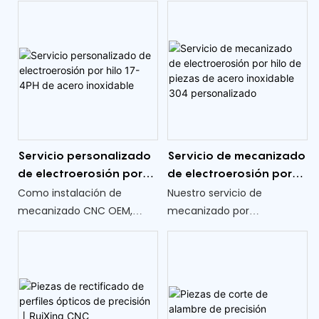
personalizados de precisión
electroerosión por hilo de
para piezas de acero
acero al carbono C45
inoxidable 316L, diseñados
personalizados son un
para satisfacer sus
testimonio de precisión y
requisitos específicos.
confiabilidad. Fabricados
Nuestra experiencia radica
con robusto acero al
en la entrega de
carbono C45, estos
componentes
engranajes tienen una
Servicio personalizado
Servicio de mecanizado
meticulosamente
forma meticulosa
de electroerosión por
de electroerosión por
elaborados con precisión y
mediante el proceso de
hilo 17-4PH de acero
hilo de piezas de acero
Como instalación de
Nuestro servicio de
consistencia
corte de alambre, lo que
inoxidable
inoxidable 304
mecanizado CNC OEM,
mecanizado por
incomparables, atendiendo
garantiza una precisión y
personalizado
brindamos un servicio
electroerosión por hilo
a diversas aplicaciones
durabilidad incomparables.
personalizado de
ofrece una precisión
industriales.
electroerosión por hilo de
incomparable, asegurando
acero inoxidable 17-4PH,
la fabricación de
nos especializamos en
componentes complejos
brindar soluciones de
con tolerancias estrictas.