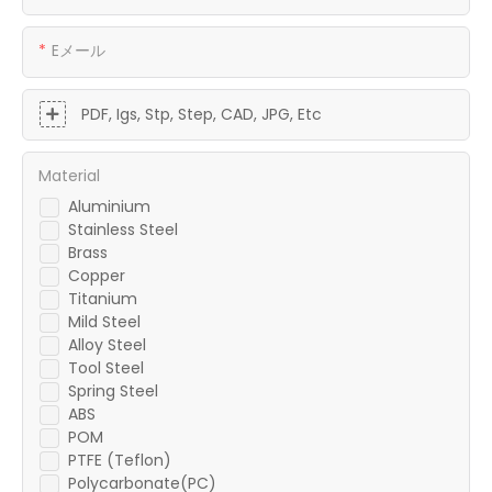
Eメール
PDF, Igs, Stp, Step, CAD, JPG, Etc
Material
Aluminium
Stainless Steel
Brass
Copper
Titanium
Mild Steel
Alloy Steel
Tool Steel
Spring Steel
ABS
POM
PTFE (Teflon)
Polycarbonate(PC)