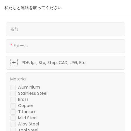
私たちと連絡を取ってください
名前
Eメール
PDF, Igs, Stp, Step, CAD, JPG, Etc
Material
Aluminium
Stainless Steel
Brass
Copper
Titanium
Mild Steel
Alloy Steel
Tool Steel