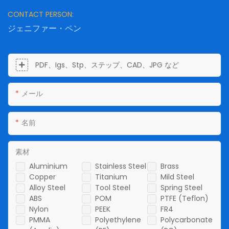
CONTACT PERSON:
ジェニファー・ペン
PDF、Igs、Stp、ステップ、CAD、JPG など
メール
名前
素材
Aluminium
Stainless Steel
Brass
Copper
Titanium
Mild Steel
Alloy Steel
Tool Steel
Spring Steel
ABS
POM
PTFE (Teflon)
Nylon
PEEK
FR4
PMMA
Polyethylene
Polycarbonate