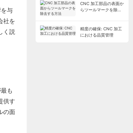
CNC 加工部品の表面か
響を与
らツールマークを除去
する方法
会社を
精度の確保: CNC 加工
しく説
における品質管理
が最も
提供す
ルの面