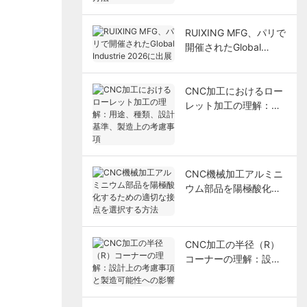
RUIXING MFG、パリで
開催されたGlobal
Industrie 2026に出展
CNC加工におけるロー
レット加工の理解：用
途、種類、設計基準、
製造上の考慮事項
CNC機械加工アルミニ
ウム部品を陽極酸化す
るための適切な接点を
選択する方法
CNC加工の半径（R）
コーナーの理解：設計
上の考慮事項と製造可
能性への影響