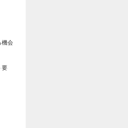
る機会
ト要
。