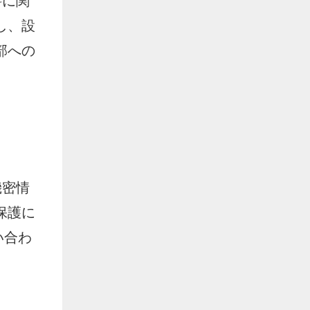
料に関
し、設
部への
機密情
保護に
い合わ