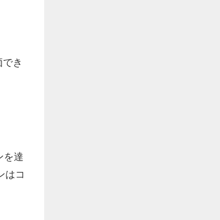
価でき
ンを達
ンはコ