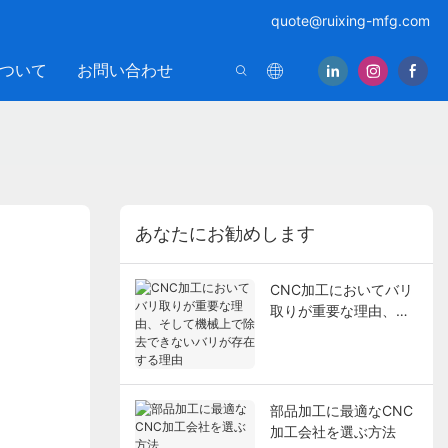
quote@ruixing-mfg.com
ついて
お問い合わせ
あなたにお勧めします
CNC加工においてバリ
取りが重要な理由、そ
して機械上で除去でき
ないバリが存在する理
由
部品加工に最適なCNC
加工会社を選ぶ方法