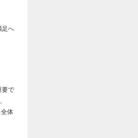
満足へ
重要で
て、
る全体