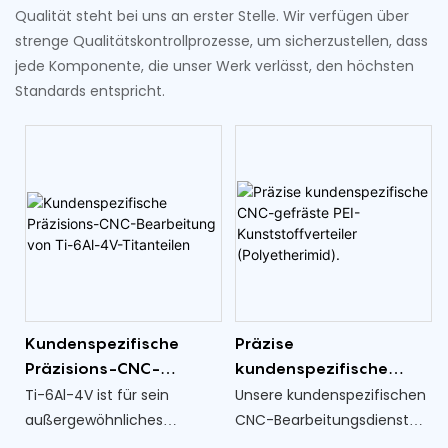
Qualität steht bei uns an erster Stelle. Wir verfügen über
strenge Qualitätskontrollprozesse, um sicherzustellen, dass
jede Komponente, die unser Werk verlässt, den höchsten
Standards entspricht.
Kundenspezifische
Präzise
Präzisions-CNC-
kundenspezifische
Bearbeitung von Ti-
CNC-gefräste PEI-
Ti-6Al-4V ist für sein
Unsere kundenspezifischen
6Al-4V-Titanteilen
Kunststoffverteiler
außergewöhnliches
CNC-Bearbeitungsdienste
(Polyetherimid).
Verhältnis von Festigkeit zu
sind auf die Herstellung