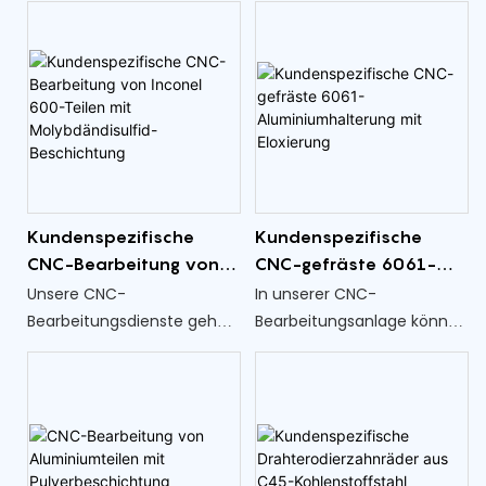
Gewicht und
hochwertiger
Korrosionsbeständigkeit
kundenspezifischer CNC-
bekannt und wird häufig in
bearbeiteter Teile
Branchen eingesetzt, die
spezialisiert, die genau auf
langlebige und zuverlässige
Ihre Spezifikationen
Komponenten benötigen
zugeschnitten sind
Kundenspezifische
Kundenspezifische
CNC-Bearbeitung von
CNC-gefräste 6061-
Inconel 600-Teilen mit
Aluminiumhalterung mit
Unsere CNC-
In unserer CNC-
Molybdändisulfid-
Eloxierung
Bearbeitungsdienste gehen
Bearbeitungsanlage können
Beschichtung
auf Ihre spezifischen
wir kundenspezifische
Anforderungen ein und
Präzisionsteile aus der
liefern maßgeschneiderte
Aluminiumlegierung 6061
Teile aus der hochwertigen
herstellen, die sorgfältig
Inconel 600-Legierung
nach Ihren genauen
Spezifikationen gefertigt