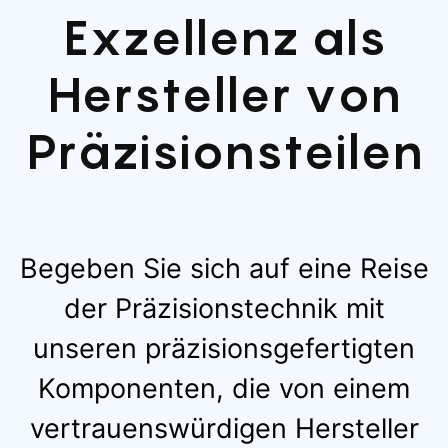
Exzellenz als
Dienstleistungen für die
gewährleistet eine
Herstellung hochwertiger
gleichbleibende
Polycarbonat-
Maßgenauigkeit und
Hersteller von
Komponenten
garantiert eine nahtlose
Integration in
Präzisionsteilen
kundenspezifische
Lenkradbaugruppen
Begeben Sie sich auf eine Reise
der Präzisionstechnik mit
unseren präzisionsgefertigten
Komponenten, die von einem
vertrauenswürdigen Hersteller