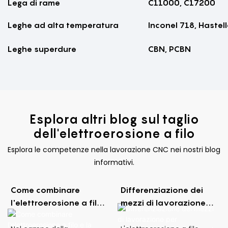
Lega di rame
C11000, C17200
Leghe ad alta temperatura
Inconel 718, Hastel
Leghe superdure
CBN, PCBN
Esplora altri blog sul taglio
dell'elettroerosione a filo
Esplora le competenze nella lavorazione CNC nei nostri blog
informativi.
Come combinare
Differenziazione dei
l'elettroerosione a filo
mezzi di lavorazione
e la fresatura CNC per
per elettroerosione a
la produzione
filo: i pro e i contro