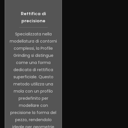
Rettifica di
precisione
Specializzata nella
modellatura di contorni
complessi, la Profile
Grinding si distingue
come una forma
dedicata di rettifica
superficiale. Questo
metodo utilizza una
mola con un profilo
predefinito per
modellare con
precisione la forma del
pezzo, rendendolo
ideale per geometrie