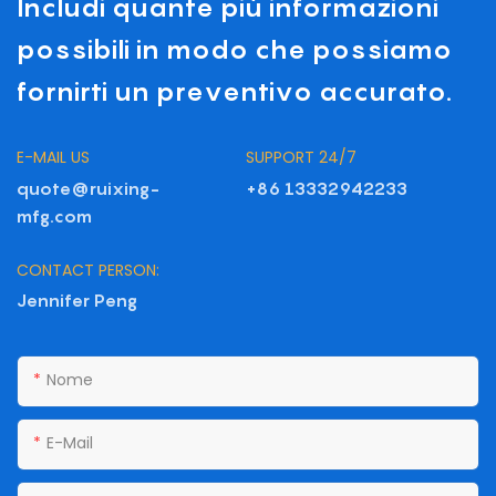
Includi quante più informazioni
possibili in modo che possiamo
fornirti un preventivo accurato.
E-MAIL US
SUPPORT 24/7
quote@ruixing-
+86 13332942233
mfg.com
CONTACT PERSON:
Jennifer Peng
Nome
E-Mail