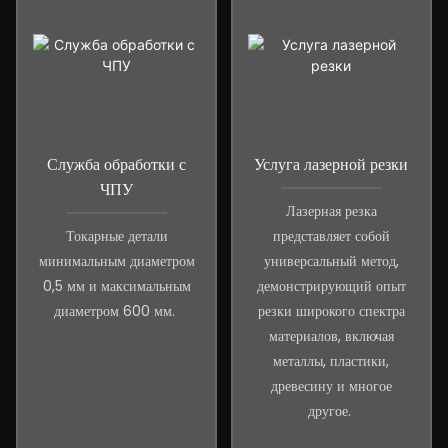
Служба обработки с
Услуга лазерной резки
ЧПУ
Лазерная резка
Токарные детали
представляет собой
минимальным диаметром
универсальный метод,
0,5 мм и максимальным
демонстрирующий опыт
диаметром 600 мм.
резки широкого спектра
материалов, включая
металлы, пластики,
древесину и многое
другое.