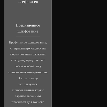
Прецизионное
шлифование
Профильное шлифование,
специализирующееся на
формировании сложных
контуров, представляет
собой особый вид
шлифования поверхностей.
В этом методе
используется
шлифовальный круг с
заранее заданным
профилем для точного