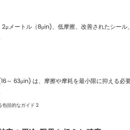
。2μメートル（8μin)、低摩擦、改善されたシール
。
16～ 63μin) は、摩擦や摩耗を最小限に抑える必
。