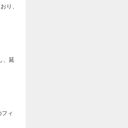
れており、
し、延
のフィ
。