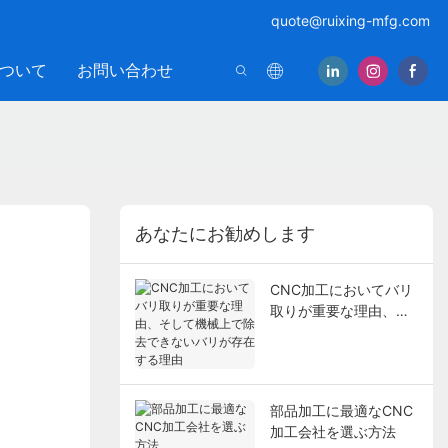
quote@ruixing-mfg.com
ついて
お問い合わせ
あなたにお勧めします
CNC加工においてバリ
取りが重要な理由、そ
して機械上で除去でき
ないバリが存在する理
由
部品加工に最適なCNC
加工会社を選ぶ方法