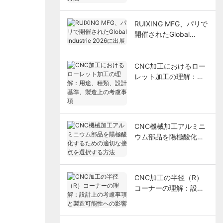
RUIXING MFG、パリで
開催されたGlobal
Industrie 2026に出展
CNC加工におけるロー
レット加工の理解：用
途、種類、設計基準、
製造上の考慮事項
CNC機械加工アルミニ
ウム部品を陽極酸化す
るための適切な接点を
選択する方法
CNC加工の半径（R）
コーナーの理解：設計
上の考慮事項と製造可
能性への影響