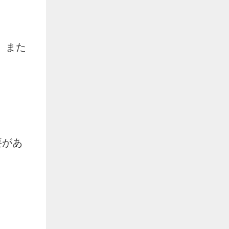
、また
要があ