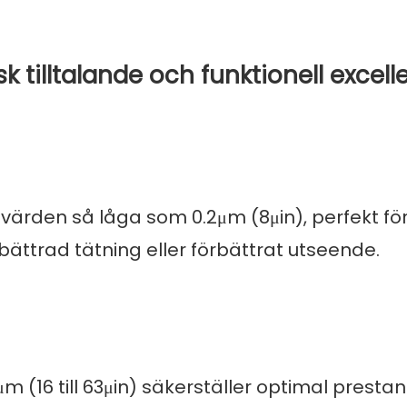
sk tilltalande och funktionell excell
värden så låga som 0.2μm (8μin), perfekt fö
rbättrad tätning eller förbättrat utseende.
6μm (16 till 63μin) säkerställer optimal prestan