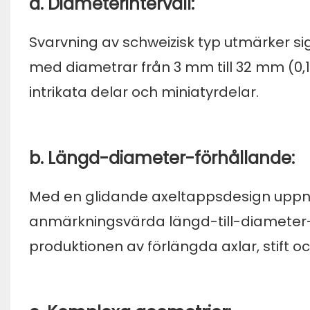
a. Diameterintervall:
Svarvning av schweizisk typ utmärker sig
med diametrar från 3 mm till 32 mm (0,12 til
intrikata delar och miniatyrdelar.
b. Längd-diameter-förhållande:
Med en glidande axeltappsdesign uppnå
anmärkningsvärda längd-till-diameter-för
produktionen av förlängda axlar, stift