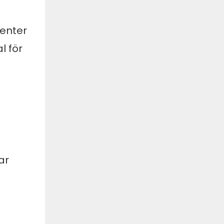
nenter
l för
ar