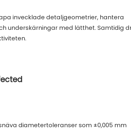
apa invecklade detaljgeometrier, hantera
och underskärningar med lätthet. Samtidig dr
iviteten.
fected
ka snäva diametertoleranser som ±0,005 mm