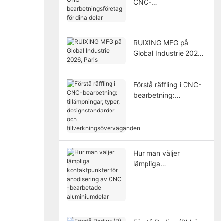
CNC-
bearbetningsföretag
för dina delar
RUIXING MFG på
Global Industrie 2026,
Paris
Förstå räffling i CNC-
bearbetning:
tillämpningar, typer,
designstandarder och
tillverkningsövervägan
den
Hur man väljer
lämpliga
kontaktpunkter för
anodisering av CNC -
bearbetade
aluminiumdelar