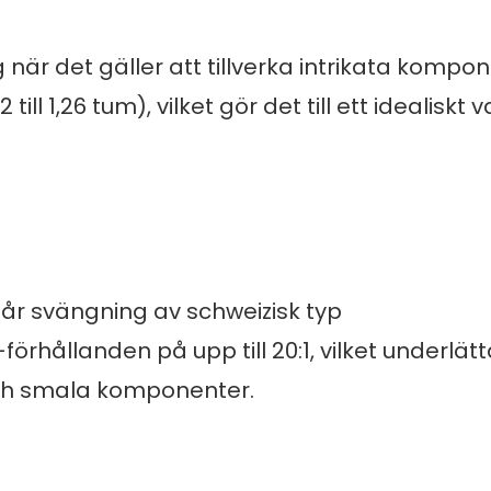
 när det gäller att tillverka intrikata kompo
l 1,26 tum), vilket gör det till ett idealiskt va
r svängning av schweizisk typ
hållanden på upp till 20:1, vilket underlätt
 och smala komponenter.