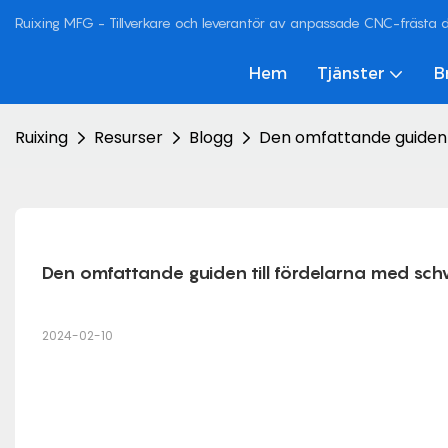
Ruixing MFG - Tillverkare och leverantör av anpassade CNC-frästa de
Hem
Tjänster
B
Ruixing
Resurser
Blogg
Den omfattande guiden t
Den omfattande guiden till fördelarna med sch
2024-02-10