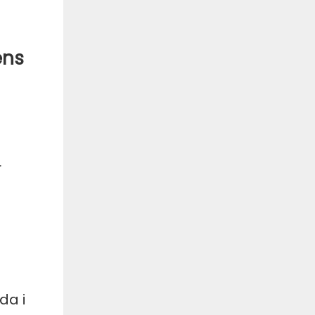
ens
r
da i