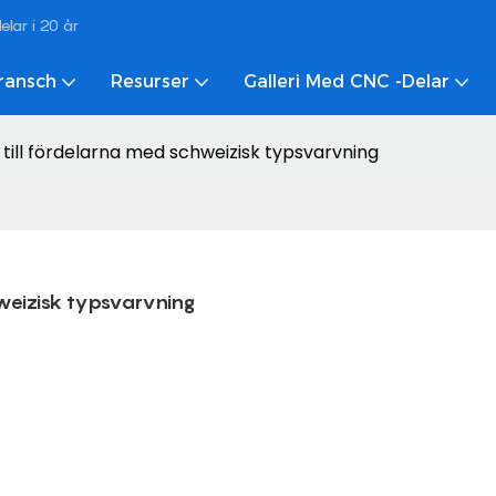
lar i 20 år
ransch
Resurser
Galleri Med CNC -delar
ill fördelarna med schweizisk typsvarvning
weizisk typsvarvning