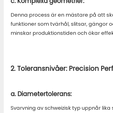
c. Komplexa geometrier:
Denna process är en mästare på att sk
funktioner som tvärhål, slitsar, gängor 
minskar produktionstiden och ökar effekt
2. Toleransnivåer: Precision Per
a. Diametertolerans:
Svarvning av schweizisk typ uppnår li