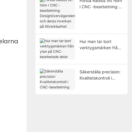
Förstå Radius (R) hörn
i CNC -bearbetning:
Designöverväganden
och deras inverkan på
tillverkbarhet
delarna
Hur man tar bort
verktygsmärken från
ytan på CNC-
bearbetade delar
Säkerställa precision:
Kvalitetskontroll i
CNC-bearbetning