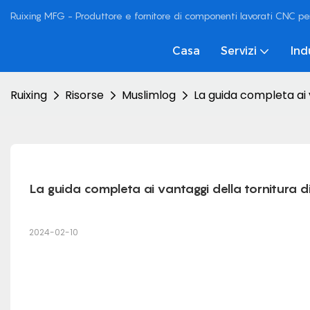
Ruixing MFG - Produttore e fornitore di componenti lavorati CNC pe
Casa
Servizi
Ind
Ruixing
Risorse
Muslimlog
La guida completa ai v
La guida completa ai vantaggi della tornitura di
2024-02-10