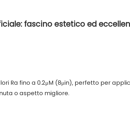
ficiale: fascino estetico ed eccelle
lori Ra fino a 0.2μM (8μin), perfetto per appli
enuta o aspetto migliore.