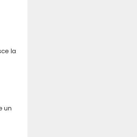
sce la
e un