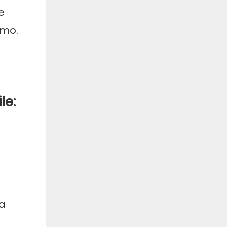
e
imo.
le:
na