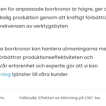
den för anpassade borrkronor är högre, ger 
alig produktion genom att kraftigt förbättr
frekvensen av verktygsbyten.
dda borrkronor kan hantera utmaningarna me
förbättrar produktionseffektiviteten och
Vår erfarenhet och expertis gör att vi kan
ning
tjänster till våra kunder.
CNC-svarvning av djupa spår av aluminiumdelar
Fallstudie: Effekten av klämning på CNC-bearbetningseffektivitet