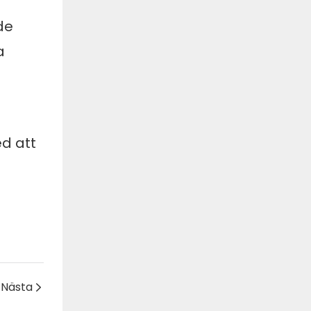
de
a
d att
Nästa