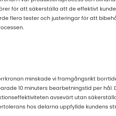
rer för att säkerställa att de effektivt kunde
e flera tester och justeringar för att bibehå
rocessen.
kronan minskade vi framgångsrikt borrtid
t sparade 10 minuters bearbetningstid per hål
tionseffektiviteten avsevärt utan säkerställ
ertolerans hos delarna uppfyllde kundens s