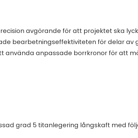
 precision avgörande för att projektet ska lyc
rade bearbetningseffektiviteten för delar av 
tt använda anpassade borrkronor för att m
ssad grad 5 titanlegering långskaft med föl