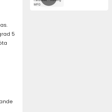
Fallstudie - RuiXing
MFG
kas.
grad 5
öta
jande