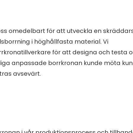
ss omedelbart för att utveckla en skräddar
sborrning i höghållfasta material. Vi
ronatillverkare för att designa och testa o
slutliga anpassade borrkronan kunde möta ku
tras avsevärt.
ronan i vår produktionsprocess och tillhand