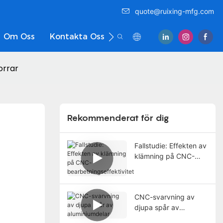
quote@ruixing-mfg.com
Om Oss
Kontakta Oss
orrar
Rekommenderat för dig
Fallstudie: Effekten av
klämning på CNC-
bearbetningseffektivit
et
CNC-svarvning av
djupa spår av
aluminiumdelar