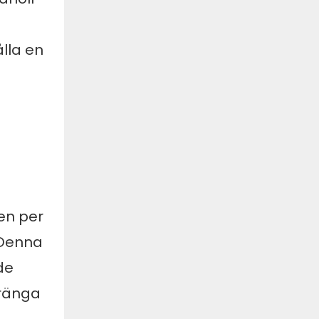
lla en
en per
. Denna
de
tränga