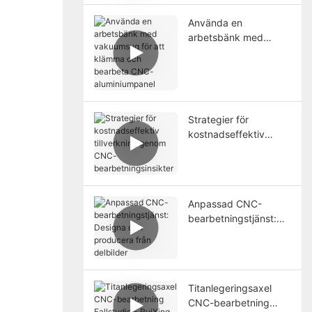
Använda en
arbetsbänk med
vakuumsug för att
klämma och bearbeta
CNC-aluminiumpanel
Strategier för
kostnadseffektiv
tillverkning genom
CNC-
bearbetningsinsikter
Anpassad CNC-
bearbetningstjänst:
Designa och
producera från
delbilder
Titanlegeringsaxel
CNC-bearbetning