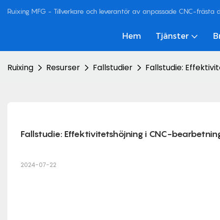
Ruixing MFG - Tillverkare och leverantör av anpassade CNC-frästa de
Hem
Tjänster
B
Ruixing
Resurser
Fallstudier
Fallstudie: Effekt
Fallstudie: Effektivitetshöjning i CNC-bearbet
2024-07-22