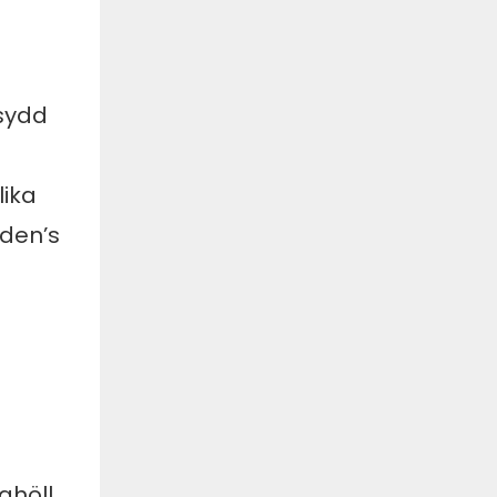
sydd
lika
nden’s
ahöll