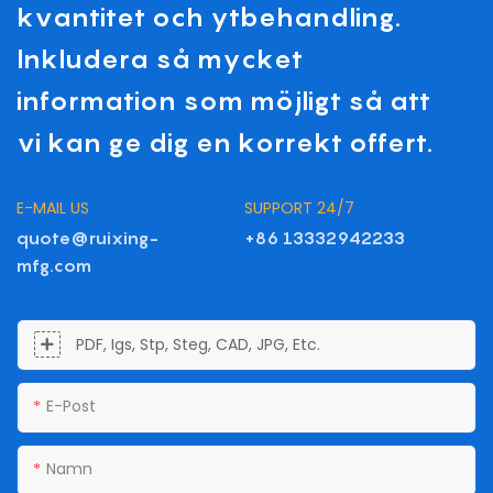
kvantitet och ytbehandling.
Inkludera så mycket
information som möjligt så att
vi kan ge dig en korrekt offert.
E-MAIL US
SUPPORT 24/7
quote@ruixing-
+86 13332942233
mfg.com
PDF, Igs, Stp, Steg, CAD, JPG, Etc.
E-Post
Namn