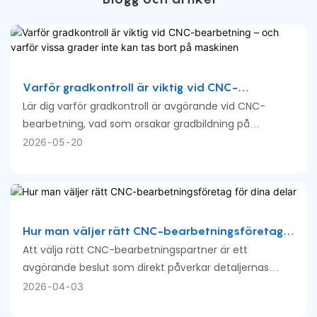
Varför gradkontroll är viktig vid CNC-
bearbetning – och varför vissa grader inte
Lär dig varför gradkontroll är avgörande vid CNC-
kan tas bort på maskinen
bearbetning, vad som orsakar gradbildning på
bearbetade delar, när gradning kan utföras direkt på
2026
05
20
CNC-maskiner och varför vissa delfunktioner
fortfarande kräver manuella eller sekundära
gradningsprocesser.
Hur man väljer rätt CNC-bearbetningsföretag
för dina delar
Att välja rätt CNC-bearbetningspartner är ett
avgörande beslut som direkt påverkar detaljernas
kvalitet, kostnad och leveranssäkerhet. Nyckeln är inte
2026
04
03
att hitta den "bästa" leverantören, utan den som