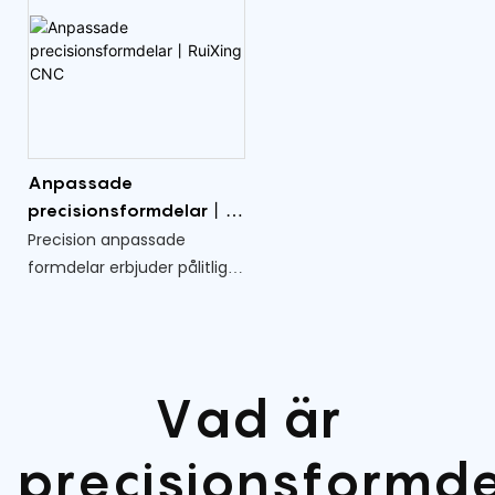
Anpassade
precisionsformdelar丨
RuiXing CNC
Precision anpassade
formdelar erbjuder pålitliga
och mångsidiga
komponenter för olika
industrier. De är gjorda av
högkvalitativa material,
Vad är
vilket ger hållbarhet och
tillförlitlighet även under
precisionsformde
krävande förhållanden