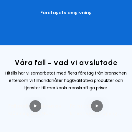
Företagets omgivning
Våra fall - vad vi avslutade
Hittills har vi samarbetat med flera företag från branschen
eftersom vi tillhandahåller högkvalitativa produkter och
tjänster till mer konkurrenskraftiga priser.
Fallstudie: Effekten av
Fallstudie:
klämning på CNC-
Effektivitetshöjning i
bearbetningseffektivi
CNC-
tet
bearbetningsprojekt
Spänning spelar en
I modern tillverkning är