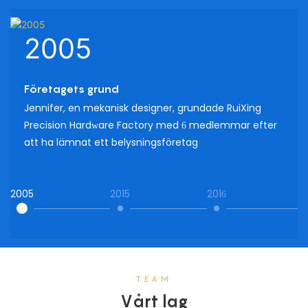
2005
Företagets grund
Jennifer, en mekanisk designer, grundade RuiXing
Precision Hardware Factory med 6 medlemmar efter
att ha lämnat ett belysningsföretag
2005
2015
2016
2
TEAM
Vårt lag