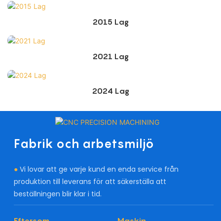
2015 Lag
2021 Lag
2024 Lag
Fabrik och arbetsmiljö
●
Vi lovar att ge varje kund en enda service från
produktion till leverans för att säkerställa att
beställningen blir klar i tid.
Eftersom
Maskin