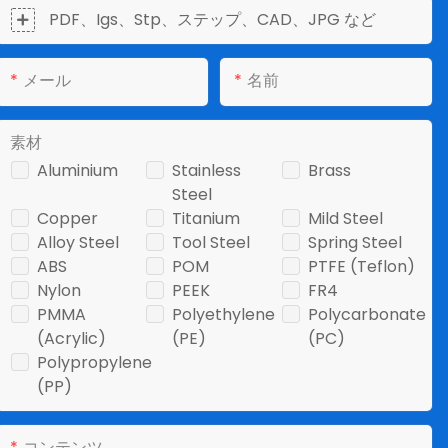
PDF、Igs、Stp、ステップ、CAD、JPG など
メール
名前
素材
Aluminium
Stainless
Brass
Steel
Copper
Titanium
Mild Steel
Alloy Steel
Tool Steel
Spring Steel
ABS
POM
PTFE (Teflon)
Nylon
PEEK
FR4
PMMA
Polyethylene
Polycarbonate
(Acrylic)
(PE)
(PC)
Polypropylene
(PP)
コンテンツ