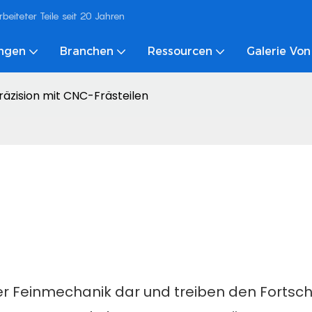
eiteter Teile seit 20 Jahren
ungen
Branchen
Ressourcen
Galerie Von
räzision mit CNC-Frästeilen
 Feinmechanik dar und treiben den Fortschri