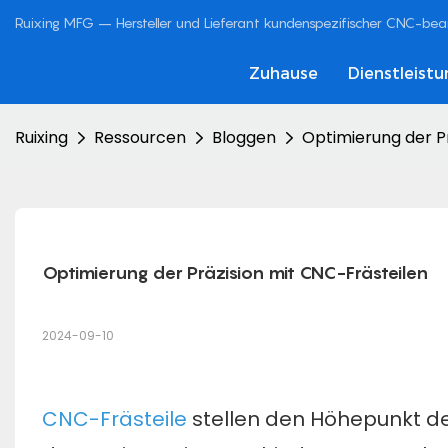
Ruixing MFG – Hersteller und Lieferant kundenspezifischer CNC-bearb
Zuhause
Dienstleist
Ruixing
Ressourcen
Bloggen
Optimierung der P
Optimierung der Präzision mit CNC-Frästeilen
2024-09-10
CNC-Frästeile
stellen den Höhepunkt der