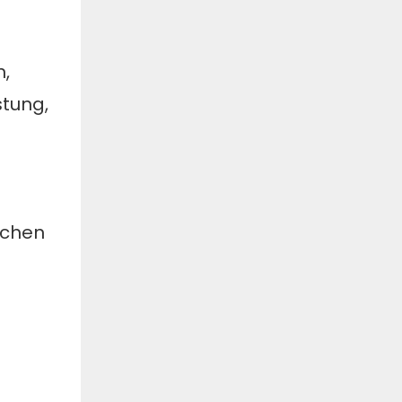
,
tung,
schen