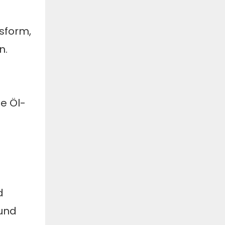
sform,
n.
e Öl-
d
und