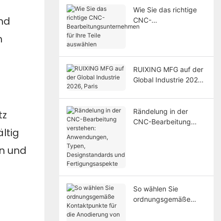
Wie Sie das richtige
nd
CNC-
Bearbeitungsunterneh
n
men für Ihre Teile
auswählen
RUIXING MFG auf der
Global Industrie 2026,
Paris
Rändelung in der
tz
CNC-Bearbeitung
ltig
verstehen:
Anwendungen, Typen,
on und
Designstandards und
Fertigungsaspekte
So wählen Sie
ordnungsgemäße
Kontaktpunkte für die
Anodierung von CNC