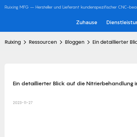
Ruixing MFG – Hersteller und Lieferant kundenspezifischer CNC-bearb
Zuhause
Dienstleist
Ruixing
Ressourcen
Bloggen
Ein detaillierter B
Ein detaillierter Blick auf die Nitrierbehandlun
2023-11-27