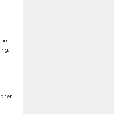
die
ung.
scher