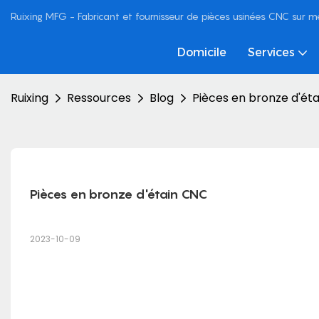
Ruixing MFG - Fabricant et fournisseur de pièces usinées CNC sur 
Domicile
Services
Ruixing
Ressources
Blog
Pièces en bronze d'ét
Pièces en bronze d'étain CNC
2023-10-09