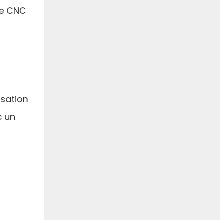
ge CNC
isation
c un