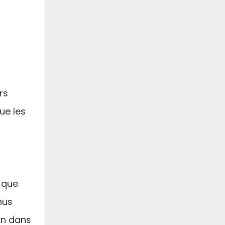
rs
ue les
 que
nus
ion dans