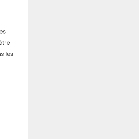
les
être
s les