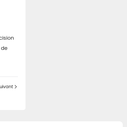
cision
 de
uivant