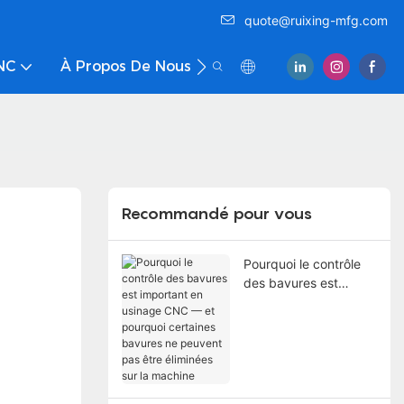
quote@ruixing-mfg.com
CNC
À Propos De Nous
Nous Contacter
Recommandé pour vous
Pourquoi le contrôle
des bavures est
important en usinage
CNC — et pourquoi
certaines bavures ne
peuvent pas être
éliminées sur la
machine