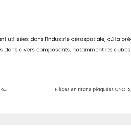
 utilisées dans l'industrie aérospatiale, où la pré
tilisés dans divers composants, notamment les aubes
(PG) Pièces de meulage de courbe de profil optique
Pièces en titane plaquées CNC
S