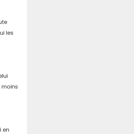
ute
ui les
lui
t moins
i en