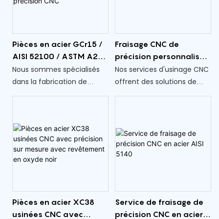
Pièces en acier GCr15 /
Fraisage CNC de
AISI 52100 / ASTM A295
précision personnalisé
/ 100Cr6 usinées avec
ASTM A572 pièces en
Nous sommes spécialisés
Nos services d'usinage CNC
précision CNC
acier de qualité 50
dans la fabrication de
offrent des solutions de
pièces usinées sur mesure,
fraisage de précision
adaptées à une large
personnalisées pour les
gamme de matériaux, dont
pièces en acier ASTM A572
l'AISI 52100. En mettant
Grade 50, répondant à
l'accent sur la précision et
diverses applications
la polyvalence, notre
industrielles.
équipe utilise la technologie
CNC professionnelle pour
garantir une qualité et une
Pièces en acier XC38
Service de fraisage de
cohérence exceptionnelles
usinées CNC avec
précision CNC en acier
dans chaque composant