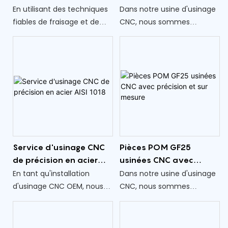
précision sur mesure
AISI 5140
En utilisant des techniques
Dans notre usine d'usinage
que nous produisons.
avec revêtement en
fiables de fraisage et de
CNC, nous sommes
oxyde noir
tournage CNC, nous
capables de fournir des
fabriquons 1040 pièces en
services de fraisage de
acier avec précision et
précision de premier ordre
exactitude. Notre objectif
pour les composants en
est de fournir des solutions
acier AISI 5140.
personnalisées de haute
qualité pour répondre à vos
besoins uniques.
Service d'usinage CNC
Pièces POM GF25
de précision en acier
usinées CNC avec
AISI 1018
précision et sur mesure
En tant qu'installation
Dans notre usine d'usinage
d'usinage CNC OEM, nous
CNC, nous sommes
nous spécialisons dans la
spécialisés dans la
fourniture de solutions
fourniture de pièces POM
précises et fiables grâce à
GF25 fabriquées avec