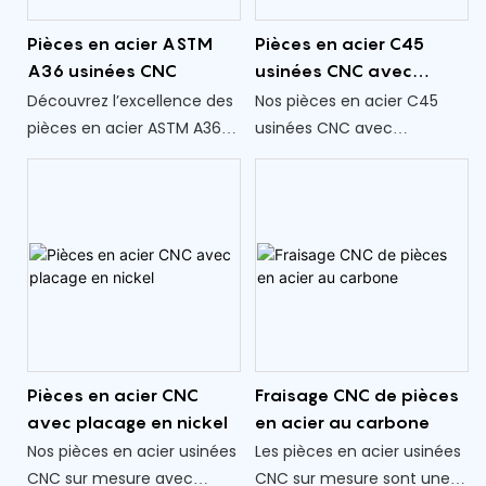
spécifications et tolérances
Pièces en acier ASTM
Pièces en acier C45
exactes requises pour des
A36 usinées CNC
usinées CNC avec
performances optimales.
nitruration
Découvrez l’excellence des
Nos pièces en acier C45
pièces en acier ASTM A36
usinées CNC avec
usinées CNC.
nitruration offrent une
Méticuleusement conçus,
durabilité et des
ces composants font
performances
preuve de précision et de
exceptionnelles pour une
polyvalence. Fabriquées à
large gamme
partir d'acier ASTM A36
d'applications. Avec une
fiable, nos pièces offrent
ingénierie de précision et
une qualité et des
des matériaux de haute
performances constantes
qualité, ces pièces sont
Pièces en acier CNC
Fraisage CNC de pièces
pour une gamme
conçues pour résister à des
avec placage en nickel
en acier au carbone
d'applications.
conditions exigeantes et
Nos pièces en acier usinées
Les pièces en acier usinées
fournir des résultats
CNC sur mesure avec
CNC sur mesure sont une
supérieurs