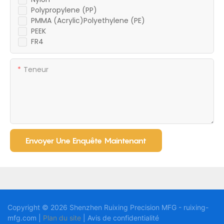
Polypropylene (PP)
PMMA (Acrylic)Polyethylene (PE)
PEEK
FR4
Teneur
Envoyer Une Enquête Maintenant
Copyright © 2026 Shenzhen Ruixing Precision MFG - ruixing-
mfg.com |
Plan du site
|
Avis
de confidentialité