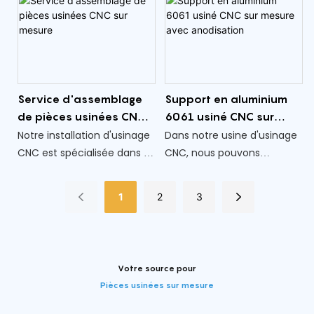
l'accent sur la précision et
première qualité.
la polyvalence, notre
équipe utilise la technologie
CNC professionnelle pour
garantir une qualité et une
Service d'assemblage
Support en aluminium
cohérence exceptionnelles
de pièces usinées CNC
6061 usiné CNC sur
dans chaque composant
sur mesure
mesure avec
Notre installation d'usinage
Dans notre usine d'usinage
que nous produisons.
anodisation
CNC est spécialisée dans la
CNC, nous pouvons
fourniture de solutions
fabriquer des pièces
d'assemblage complètes
personnalisées de précision
1
2
3
pour les pièces usinées
pour l'alliage d'aluminium
CNC personnalisées dans
6061, méticuleusement
diverses industries. En
conçues pour répondre à
mettant l'accent sur la
vos spécifications exactes.
Votre source pour
précision et l'efficacité,
Nos processus d'usinage
Pièces usinées sur mesure
nous proposons des
CNC garantissent des
services d'assemblage
tolérances serrées, une