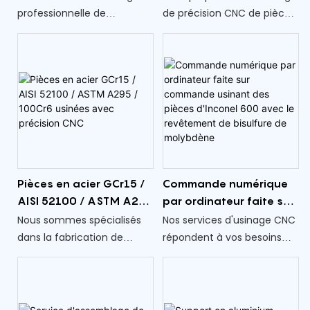
revêtement PVD et
professionnelle de
de précision CNC de pièces
polissage
tournage CNC, nous
en acier inoxydable SUS416
fabriquons des pièces en
avec revêtement PVD,
aluminium 6061 sur mesure
garantissant une qualité et
adaptées à vos
des performances
spécifications. Le processus
exceptionnelles.
de tournage CNC garantit
une précision et une
cohérence exceptionnelles
dans chaque composant
Pièces en acier GCr15 /
Commande numérique
AISI 52100 / ASTM A295
par ordinateur faite sur
/ 100Cr6 usinées avec
commande usinant des
Nous sommes spécialisés
Nos services d'usinage CNC
précision CNC
pièces d'Inconel 600
dans la fabrication de
répondent à vos besoins
avec le revêtement de
pièces usinées sur mesure,
spécifiques, en fournissant
bisulfure de molybdène
adaptées à une large
des pièces personnalisées
gamme de matériaux, dont
fabriquées à partir d'un
l'AISI 52100. En mettant
alliage Inconel 600 de