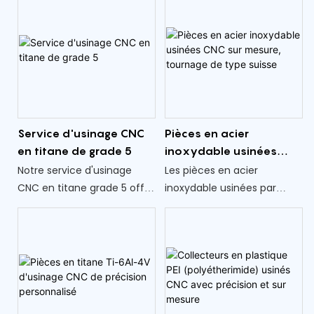
corrosion et une
précis qui répondent aux
conductivité électrique, ce
normes spécifiques de
qui le rend idéal pour les
l'industrie. Leur capacité à
connecteurs, les vannes et
produire des pièces
les composants de
complexes en grands
précision
volumes en fait un
partenaire précieux pour les
Service d'usinage CNC
Pièces en acier
clients exigeant à la fois
en titane de grade 5
inoxydable usinées
précision et cohérence
CNC sur mesure,
Notre service d'usinage
Les pièces en acier
dans la production de leurs
tournage de type
CNC en titane grade 5 offre
inoxydable usinées par
pièces.
suisse
une fabrication de
tournage de type suisse
précision pour des
sont largement utilisées
composants complexes
dans diverses industries,
utilisés dans diverses
telles que le médical,
industries
l'automobile et
l'électronique, en raison de
leur durabilité et de leur