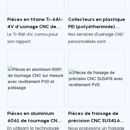
résistance à la corrosion.
Pièces en titane Ti-6Al-
Collecteurs en plastique
4V d'usinage CNC de
PEI (polyétherimide)
précision personnalisé
usinés CNC avec
Le Ti-6Al-4V, connu pour
Nos services d'usinage CNC
précision et sur mesure
son rapport
personnalisés sont
résistance/poids
spécialisés dans la
exceptionnel et sa
production de pièces
résistance à la corrosion,
usinées CNC personnalisées
est largement utilisé dans
de haute qualité, adaptées
les industries qui
à vos spécifications
nécessitent des
exactes.
composants durables et
fiables.
Pièces en aluminium
Pièces de fraisage de
6061 de tournage CNC
précision CNC SUS416
sur mesure avec
avec revêtement PVD
En utilisant la technologie
Nous proposons un fraisage