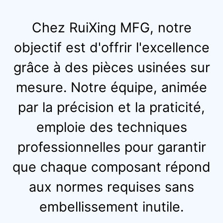
transparents adaptés pour
finition de surface
répondre aux divers besoins
supérieure et une précision
Chez RuiXing MFG, notre
de nos clients.
dimensionnelle
objectif est d'offrir l'excellence
exceptionnelle.
grâce à des pièces usinées sur
mesure. Notre équipe, animée
par la précision et la praticité,
emploie des techniques
professionnelles pour garantir
que chaque composant répond
aux normes requises sans
embellissement inutile.