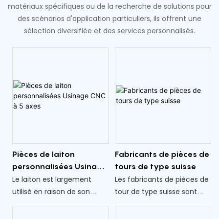
matériaux spécifiques ou de la recherche de solutions pour
des scénarios d'application particuliers, ils offrent une
sélection diversifiée et des services personnalisés.
Pièces de laiton
Fabricants de pièces de
personnalisées Usinage
tours de type suisse
CNC à 5 axes
Le laiton est largement
Les fabricants de pièces de
utilisé en raison de son
tour de type suisse sont
excellente machinabilité,
essentiels pour fournir des
une résistance à la
composants fiables et