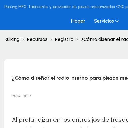
Ruixing MFG: fabricante y proveedor de piezas mecanizadas CNC p
Hogar
Servicios
Ruixing
Recursos
Registro
¿Cómo diseñar el ra
¿Cómo diseñar el radio interno para piezas m
2024-01-17
Al profundizar en los entresijos de
fres