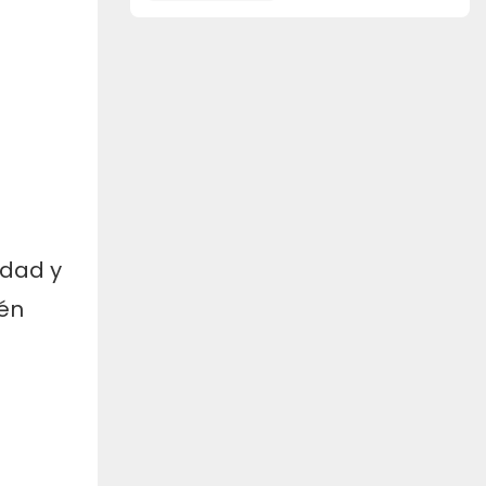
mecanizado CNC
idad y
ién