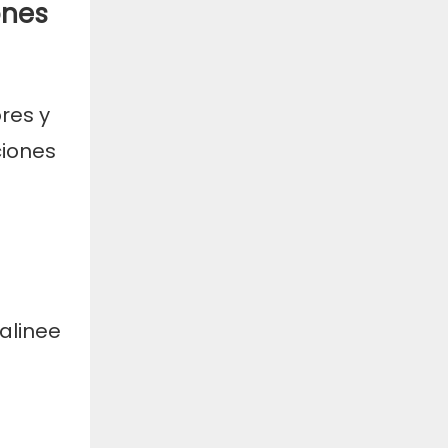
ones
res y
ciones
alinee