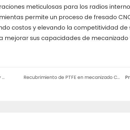
raciones meticulosas para los radios interno
ramientas permite un proceso de fresado CN
iendo costos y elevando la competitividad de 
ara mejorar sus capacidades de mecanizado 
Cómo combinar la electroerosión por hilo y el fresado CNC para la fabricación
Recubrimiento de PTFE en mecanizado CNC
P