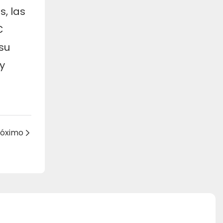
s, las
C
su
y
róximo