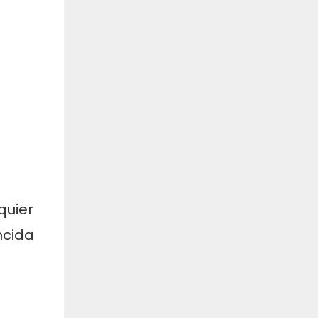
quier
ncida