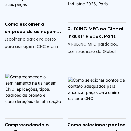
ser feita diretamente em
máquinas CNC e por que
certas características das
Como escolher a
peças ainda exigem
RUIXING MFG na Global
empresa de usinagem
processos manuais ou
Industrie 2026, Paris
CNC certa para suas
Escolher o parceiro certo
secundários de remoção de
A RUIXING MFG participou
peças
para usinagem CNC é uma
rebarbas.
com sucesso da Global
decisão crucial que afeta
Industrie, realizada em Paris
diretamente a qualidade da
Nord Villepinte de 30 de
peça, o custo e a
março a 2 de abril.
confiabilidade da entrega. A
chave não é encontrar o
"melhor" fornecedor, mas
sim aquele que atenda aos
requisitos específicos da
sua peça .
Compreendendo o
Como selecionar pontos