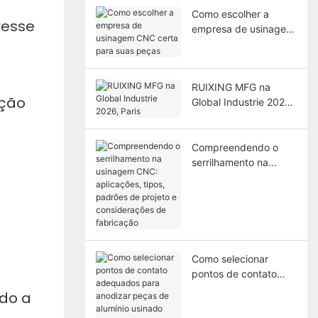
Como escolher a
resse
empresa de usinagem
CNC certa para suas
peças
RUIXING MFG na
ação
Global Industrie 2026,
Paris
Compreendendo o
serrilhamento na
usinagem CNC:
aplicações, tipos,
padrões de projeto e
considerações de
fabricação
Como selecionar
pontos de contato
adequados para
ido a
anodizar peças de