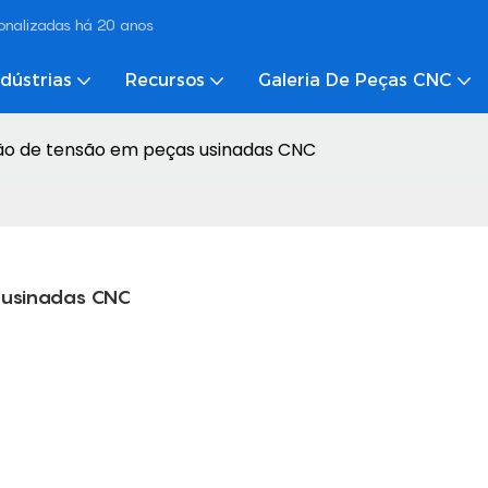
onalizadas há 20 anos
ndústrias
Recursos
Galeria De Peças CNC
ção de tensão em peças usinadas CNC
s usinadas CNC