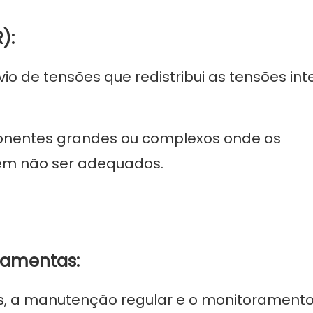
):
o de tensões que redistribui as tensões int
onentes grandes ou complexos onde os
dem não ser adequados.
ramentas:
, a manutenção regular e o monitorament