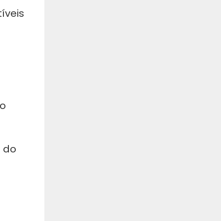
íveis
do
e do