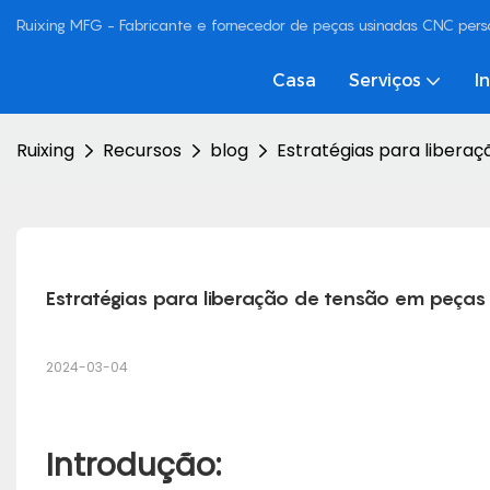
Ruixing MFG - Fabricante e fornecedor de peças usinadas CNC pers
Casa
Serviços
I
Ruixing
Recursos
blog
Estratégias para libera
Estratégias para liberação de tensão em peça
2024-03-04
Introdução: