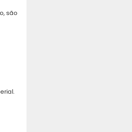
o, são
rial.