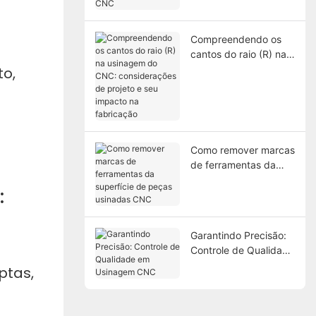
alumínio usinado CNC
Compreendendo os
cantos do raio (R) na
usinagem do CNC:
to,
considerações de
projeto e seu impacto
na fabricação
Como remover marcas
de ferramentas da
superfície de peças
:
usinadas CNC
Garantindo Precisão:
Controle de Qualidade
em Usinagem CNC
ptas,