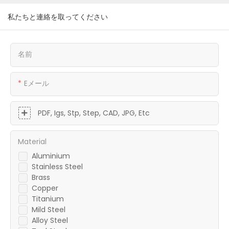
私たちと連絡を取ってください
名前
Eメール
PDF, Igs, Stp, Step, CAD, JPG, Etc
Material
Aluminium
Stainless Steel
Brass
Copper
Titanium
Mild Steel
Alloy Steel