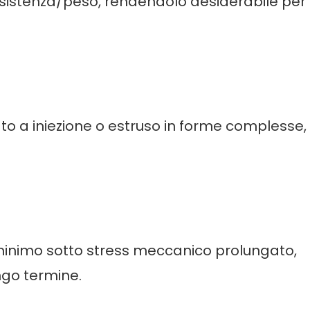
esistenza/peso, rendendolo desiderabile per 
o a iniezione o estruso in forme complesse,
minimo sotto stress meccanico prolungato,
ngo termine.