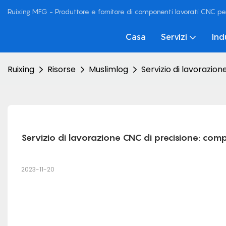
Ruixing MFG - Produttore e fornitore di componenti lavorati CNC pe
Casa
Servizi
Ind
Ruixing
Risorse
Muslimlog
Servizio di lavorazio
Servizio di lavorazione CNC di precisione: com
2023-11-20