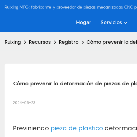
Ruixing MFG: fabricante y proveedor de piezas mecanizadas CNC p
Hogar
Servicios
Ruixing
Recursos
Registro
Cómo prevenir la de
Cómo prevenir la deformación de piezas de pl
2024-05-23
Previniendo
pieza de plastico
deformaci