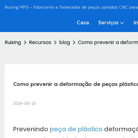
Ruixing MFG - Fabricante e fornecedor de peças usinadas CNC pers
Casa
Serviços
I
Ruixing
Recursos
blog
Como prevenir a deform
Como prevenir a deformação de peças plásti
2024-05-23
Prevenindo
peça de plástico
deformaç