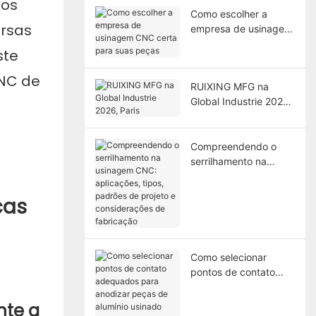
dos
Como escolher a
ersas
empresa de usinagem
CNC certa para suas
ste
peças
CNC de
RUIXING MFG na
Global Industrie 2026,
Paris
Compreendendo o
serrilhamento na
usinagem CNC:
aplicações, tipos,
cas
padrões de projeto e
considerações de
fabricação
Como selecionar
pontos de contato
adequados para
anodizar peças de
nte a