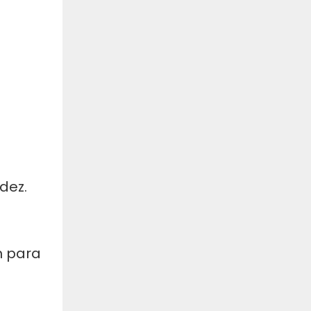
dez.
n para