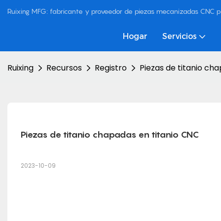
Ruixing MFG: fabricante y proveedor de piezas mecanizadas CNC p
Hogar
Servicios
Ruixing
Recursos
Registro
Piezas de titanio ch
Piezas de titanio chapadas en titanio CNC
2023-10-09