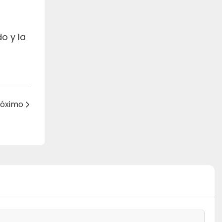
o y la
róximo