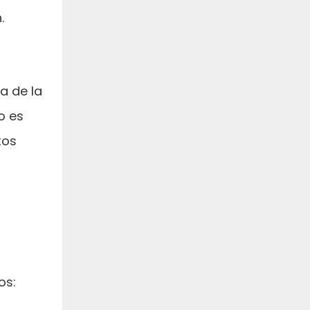
.
a de la
o es
tos
os: