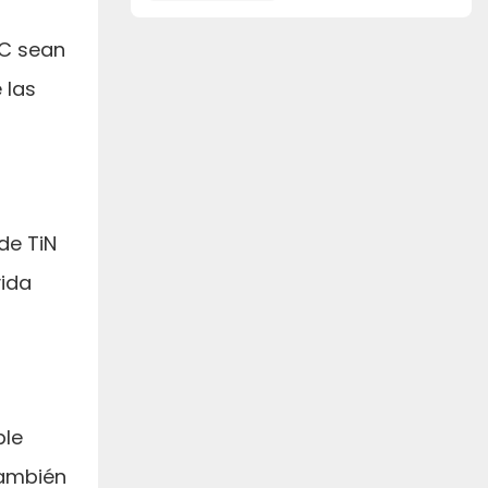
mecanizado CNC
NC sean
 las
de TiN
vida
ble
También