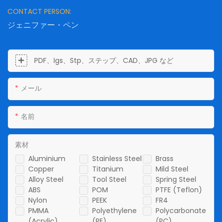
CONTACT PERSON:
ジェニファー・ペン
PDF、Igs、Stp、ステップ、CAD、JPG など
メール
名前
素材
Aluminium
Stainless Steel
Brass
Copper
Titanium
Mild Steel
Alloy Steel
Tool Steel
Spring Steel
ABS
POM
PTFE (Teflon)
Nylon
PEEK
FR4
PMMA
Polyethylene
Polycarbonate
(Acrylic)
(PE)
(PC)