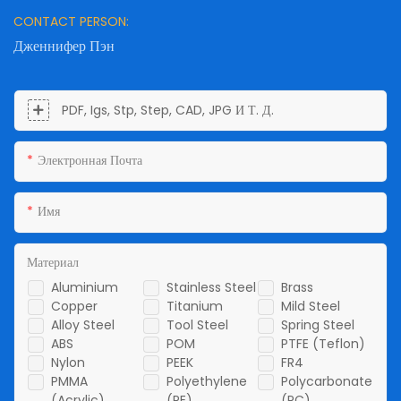
CONTACT PERSON:
Дженнифер Пэн
PDF, Igs, Stp, Step, CAD, JPG И Т. Д.
Электронная Почта
Имя
Материал
Aluminium
Stainless Steel
Brass
Copper
Titanium
Mild Steel
Alloy Steel
Tool Steel
Spring Steel
ABS
POM
PTFE (Teflon)
Nylon
PEEK
FR4
PMMA
Polyethylene
Polycarbonate
(Acrylic)
(PE)
(PC)