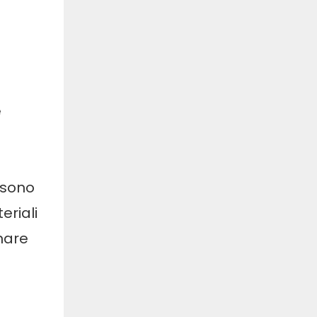
e
i
ssono
eriali
nare