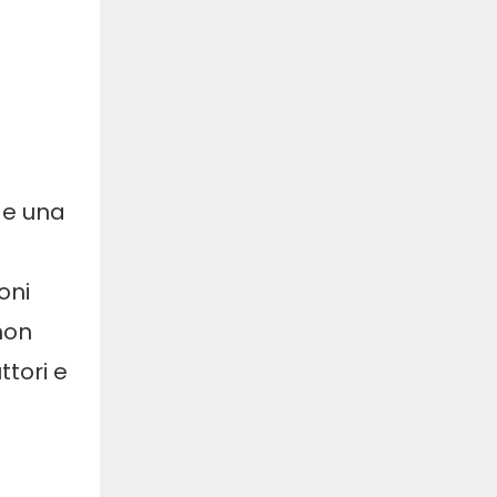
ede una
oni
non
ttori e