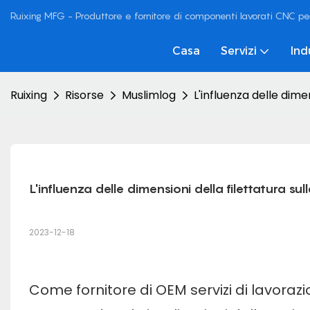
Ruixing MFG - Produttore e fornitore di componenti lavorati CNC pe
Casa
Servizi
Ind
Ruixing
Risorse
Muslimlog
L'influenza delle dime
L'influenza delle dimensioni della filettatura su
2023-12-18
Come fornitore di OEM
servizi di lavora