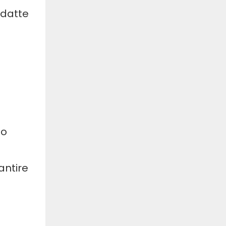
adatte
do
antire