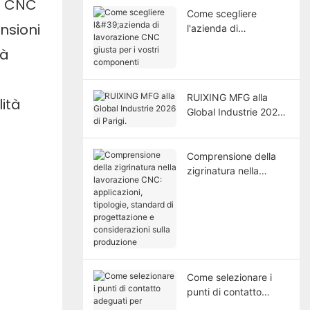
 a CNC
Come scegliere
nsioni
l'azienda di
lavorazione CNC
tà
giusta per i vostri
componenti
RUIXING MFG alla
ità
Global Industrie 2026
di Parigi.
Comprensione della
zigrinatura nella
lavorazione CNC:
applicazioni, tipologie,
standard di
progettazione e
considerazioni sulla
produzione
Come selezionare i
punti di contatto
adeguati per