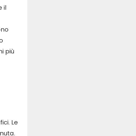
 il
ono
o
i più
ici. Le
enuta.