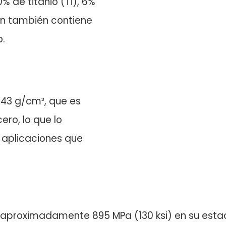
de titanio (Ti), 6%
ión también contiene
o.
,43 g/cm³, que es
ro, lo que lo
 aplicaciones que
 de aproximadamente 895 MPa (130 ksi) en su es