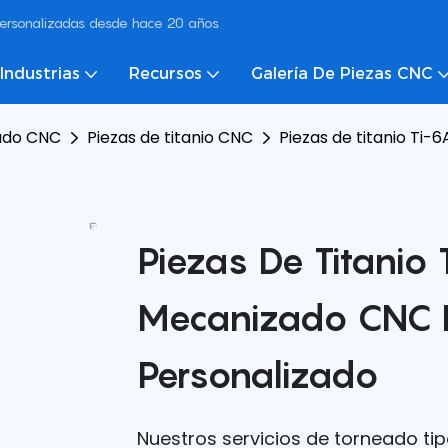
ersonalizadas desde hace 20 años
Industrias
Recursos
Galería De Piezas CNC
ado CNC
Piezas de titanio CNC
Piezas de titanio Ti
Piezas De Titanio
Mecanizado CNC D
Personalizado
Nuestros servicios de torneado ti