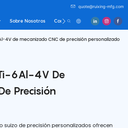
quote@ruixing-mfg.com
Sobre Nosotros
Contáctenos
-6Al-4V de mecanizado CNC de precisión personalizado
 Ti-6Al-4V De
e Precisión
po suizo de precisión personalizados ofrecen