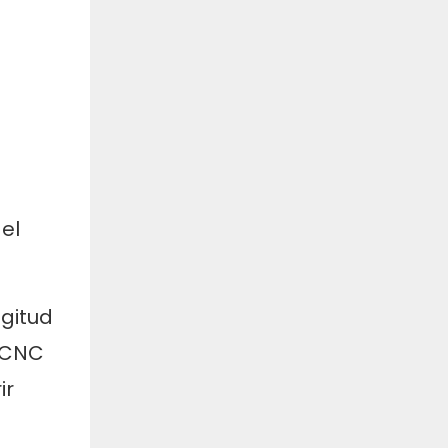
el
gitud
o CNC
ir