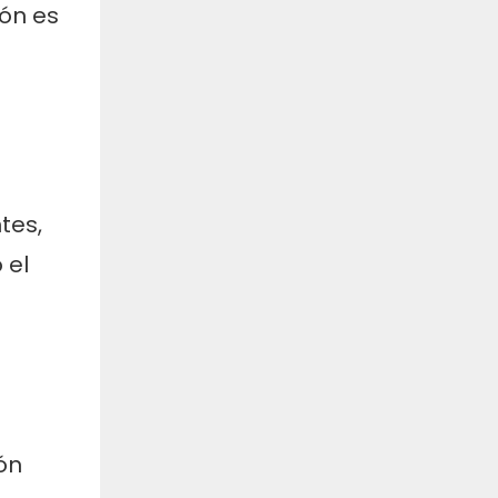
ión es
tes,
 el
ón