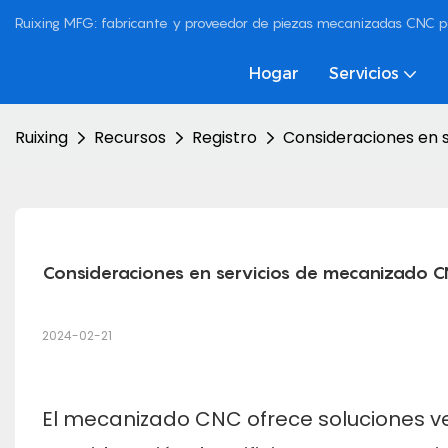
Ruixing MFG: fabricante y proveedor de piezas mecanizadas CNC p
Hogar
Servicios
Ruixing
Recursos
Registro
Consideraciones en 
Consideraciones en servicios de mecanizado C
2024-02-21
El mecanizado CNC ofrece soluciones ve