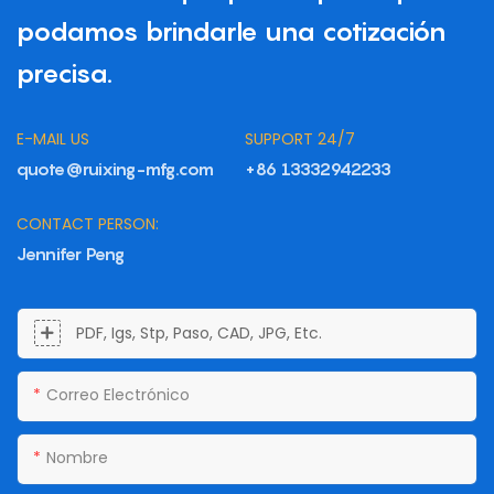
podamos brindarle una cotización
precisa.
E-MAIL US
SUPPORT 24/7
quote@ruixing-mfg.com
+86 13332942233
CONTACT PERSON:
Jennifer Peng
PDF, Igs, Stp, Paso, CAD, JPG, Etc.
Correo Electrónico
Nombre