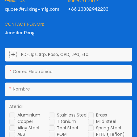
E-MAIL US
SUPPORT 24/7
quote@ruixing-mfg.com
+86 13332942233
CONTACT PERSON:
Jennifer Peng
PDF, Igs, Stp, Paso, CAD, JPG, Etc.
Correo Electrónico
Nombre
Aterial
Aluminium
Stainless Steel
Brass
Copper
Titanium
Mild Steel
Alloy Steel
Tool Steel
Spring Steel
ABS
POM
PTFE (Teflon)