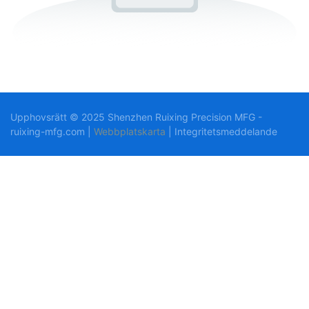
Upphovsrätt © 2025 Shenzhen Ruixing Precision MFG -
ruixing-mfg.com |
Webbplatskarta
|
Integritetsmeddelande