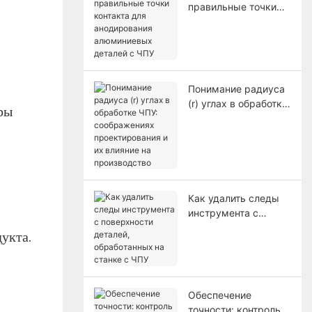
правильные точки
контакта для
анодирования
алюминиевых
деталей с ЧПУ
Понимание радиуса
(r) углах в обработке
ры
ЧПУ: соображениях
проектирования и их
влияние на
производство
Как удалить следы
инструмента с
поверхности
укта.
деталей,
обработанных на
станке с ЧПУ
Обеспечение
точности: контроль