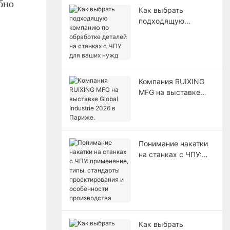
бно
Как выбрать
подходящую
компанию по
обработке деталей
на станках с ЧПУ
для ваших нужд
Компания RUIXING
MFG на выставке
Global Industrie 2026
в Париже.
Понимание накатки
на станках с ЧПУ:
применение, типы,
стандарты
проектирования и
особенности
производства
Как выбрать