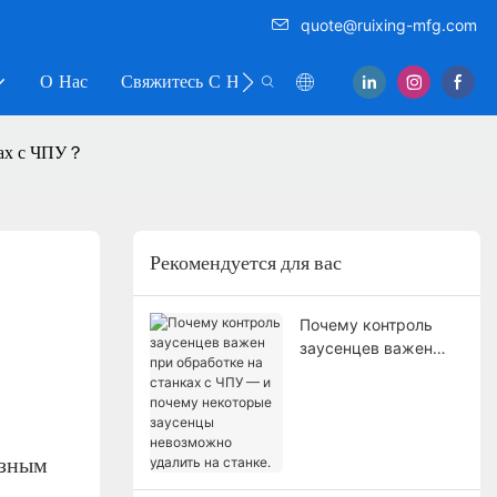
quote@ruixing-mfg.com
О Нас
Свяжитесь С Нами
ках с ЧПУ？
Рекомендуется для вас
Почему контроль
заусенцев важен
при обработке на
станках с ЧПУ — и
почему некоторые
заусенцы
азным
невозможно удалить
на станке.