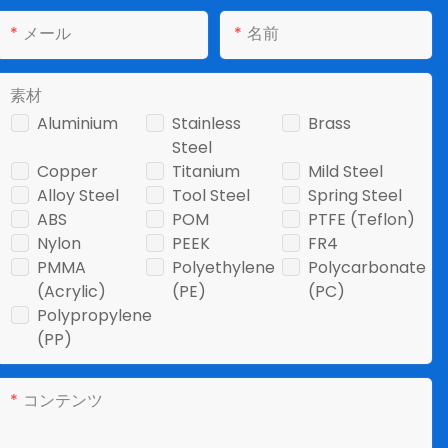
メール
名前
素材
Aluminium
Stainless
Brass
Steel
Copper
Titanium
Mild Steel
Alloy Steel
Tool Steel
Spring Steel
ABS
POM
PTFE (Teflon)
Nylon
PEEK
FR4
PMMA
Polyethylene
Polycarbonate
(Acrylic)
(PE)
(PC)
Polypropylene
(PP)
コンテンツ