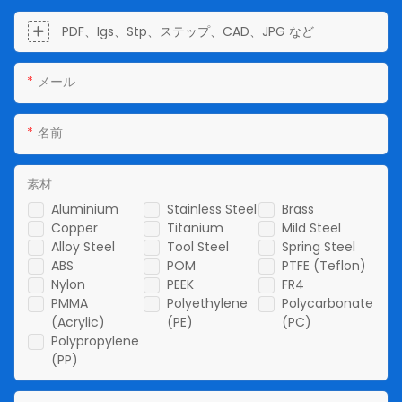
PDF、Igs、Stp、ステップ、CAD、JPG など
メール
名前
素材
Aluminium
Stainless Steel
Brass
Copper
Titanium
Mild Steel
Alloy Steel
Tool Steel
Spring Steel
ABS
POM
PTFE (Teflon)
Nylon
PEEK
FR4
PMMA
Polyethylene
Polycarbonate
(Acrylic)
(PE)
(PC)
Polypropylene
(PP)