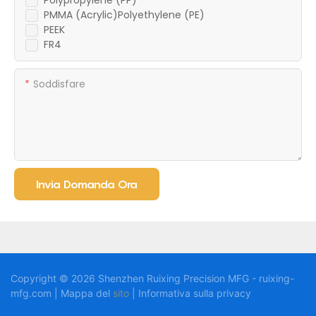
Polypropylene (PP)
PMMA (Acrylic)Polyethylene (PE)
PEEK
FR4
Soddisfare
Invia Domanda Ora
Copyright © 2026 Shenzhen Ruixing Precision MFG - ruixing-
mfg.com | Mappa del
sito
|
Informativa
sulla privacy